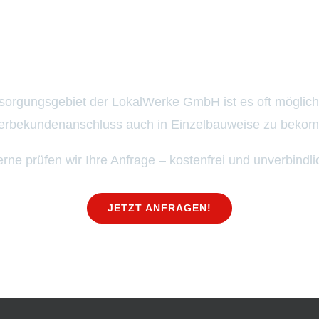
Schon gewusst?
sorgungsgebiet der LokalWerke GmbH ist es oft möglich
rbekundenanschluss auch in Einzelbauweise zu beko
rne prüfen wir Ihre Anfrage – kostenfrei und unverbindli
JETZT ANFRAGEN!