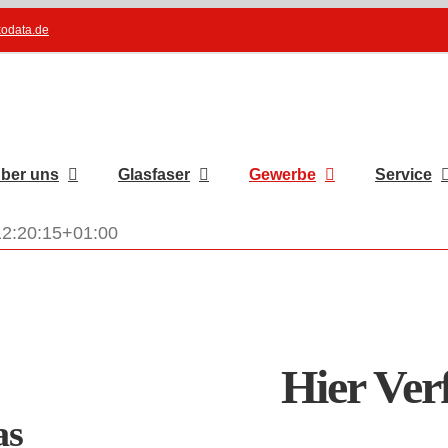
kodata.de
ber uns
Glasfaser
Gewerbe
Service
2:20:15+01:00
Hier Ver
as