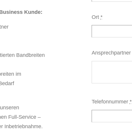
s Business Kunde:
Ort
*
tner
Ansprechpartner
ntierten Bandbreiten
reiten im
Bedarf
Telefonnummer
*
 unseren
n Full-Service –
er Inbetriebnahme.