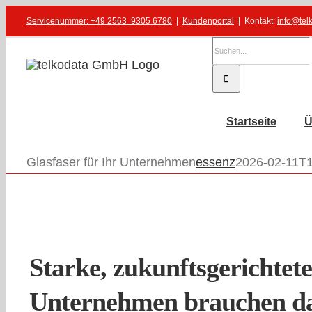
Zum
Servicenummer: +49 2563 9305 6780
|
Kundenportal
| Kontakt:
info@tel
Inhalt
Suche
springen
nach:
Startseite
Ü
Glasfaser für Ihr Unternehmen
essenz
2026-02-11T1
Starke, zukunftsgerichtete
Unternehmen brauchen d